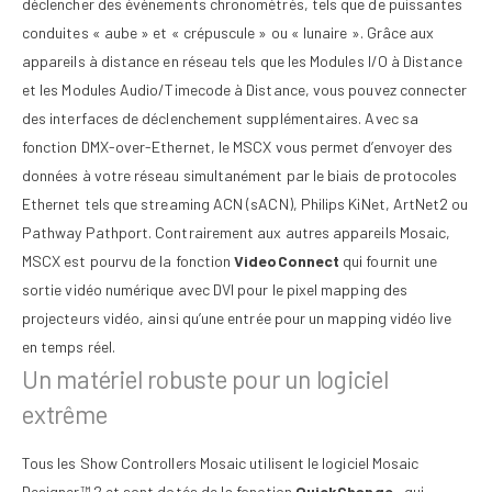
déclencher des évènements chronométrés, tels que de puissantes
conduites « aube » et « crépuscule » ou « lunaire ». Grâce aux
appareils à distance en réseau tels que les Modules I/O à Distance
et les Modules Audio/Timecode à Distance, vous pouvez connecter
des interfaces de déclenchement supplémentaires. Avec sa
fonction DMX-over-Ethernet, le MSCX vous permet d’envoyer des
données à votre réseau simultanément par le biais de protocoles
Ethernet tels que streaming ACN (sACN), Philips KiNet, ArtNet2 ou
Pathway Pathport. Contrairement aux autres appareils Mosaic,
MSCX est pourvu de la fonction
VideoConnect
qui fournit une
sortie vidéo numérique avec DVI pour le pixel mapping des
projecteurs vidéo, ainsi qu’une entrée pour un mapping vidéo live
en temps réel.
Un matériel robuste pour un logiciel
extrême
Tous les Show Controllers Mosaic utilisent le logiciel Mosaic
Designer™ 2 et sont dotés de la fonction
QuickChange
, qui